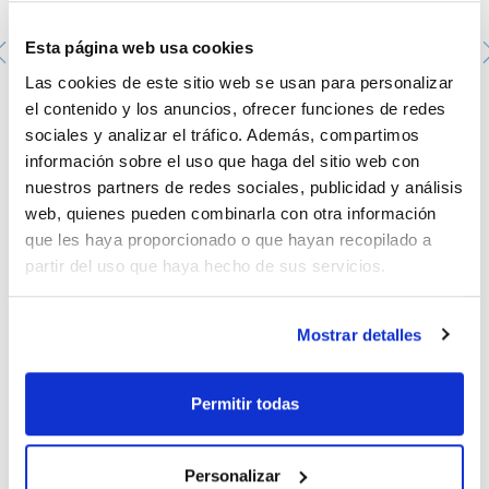
Esta página web usa cookies
Las cookies de este sitio web se usan para personalizar
Conductímetro portátil XS COND 7 Vio. XS. Con
el contenido y los anuncios, ofrecer funciones de redes
maleta, célula con CAT y disoluciones.
sociales y analizar el tráfico. Además, compartimos
0G-COND7-3
información sobre el uso que haga del sitio web con
Envase
: x u.
Disponibilidad
Ver stock
:
nuestros partners de redes sociales, publicidad y análisis
Mi precio
Comprar
:
web, quienes pueden combinarla con otra información
que les haya proporcionado o que hayan recopilado a
partir del uso que haya hecho de sus servicios.
Mostrar detalles
Documentación técnica
Permitir todas
TDS / Ficha técnica
COA
Regístrate para
Regístrate para
Personalizar
descargas
descargas