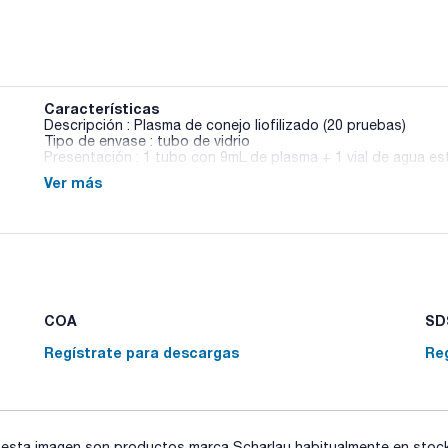
Características
Descripción : Plasma de conejo liofilizado (20 pruebas)
Tipo de envase : tubo de vidrio
Presentación : 1 tubo con 9mL de plasma + 1 vial de agua est
Ver más
COA
SDS
Regístrate para descargas
Re
sta imagen son productos marca Scharlau habitualmente en stock, 