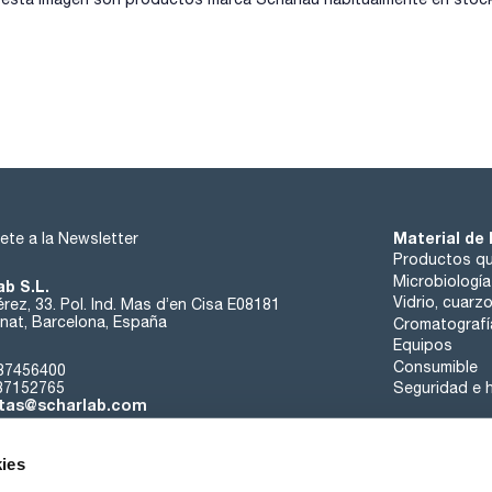
Material de 
ete a la Newsletter
Productos qu
Microbiología
ab S.L.
Vidrio, cuarz
rez, 33. Pol. Ind. Mas d’en Cisa E08181
at, Barcelona, España
Cromatografí
Equipos
Consumible
37456400
37152765
Seguridad e h
tas@scharlab.com
ies