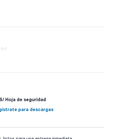
éril
/ Hoja de seguridad
gístrate para descargas
listos para una entrega inmediata.