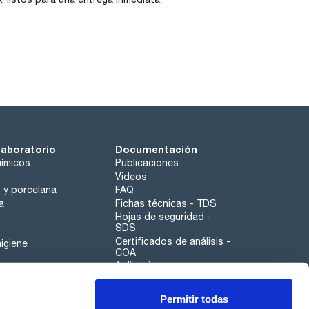
laboratorio
Documentación
ímicos
Publicaciones
Videos
o y porcelana
FAQ
a
Fichas técnicas - TDS
Hojas de seguridad -
SDS
Certificados de análisis -
igiene
COA
Aplicaciones
Tabla Periódica
Permitir todas
Scharlau leathergoods