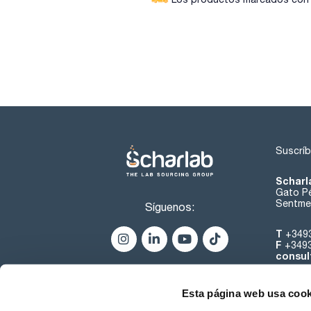
Suscríb
Scharl
Gato Pé
Sentmen
Síguenos:
T
+349
F
+349
consul
Esta página web usa cook