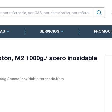
CAS
SERVICIOS
PROMOCI
otón, M2 1000g./ acero inoxidable
000g./ acero inoxidable torneado.Kern