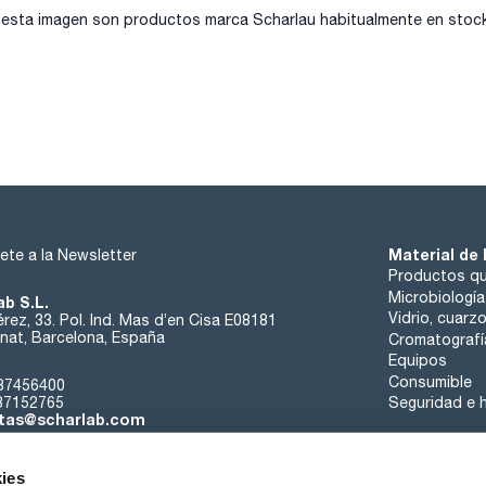
sta imagen son productos marca Scharlau habitualmente en stock, 
Material de 
ete a la Newsletter
Productos qu
Microbiología
ab S.L.
Vidrio, cuarz
rez, 33. Pol. Ind. Mas d’en Cisa E08181
at, Barcelona, España
Cromatografí
Equipos
Consumible
37456400
37152765
Seguridad e h
tas@scharlab.com
ies