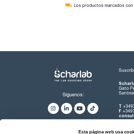
Los productos marcados con e
Suscríb
Scharl
Gato Pé
Sentmen
Síguenos:
T
+349
F
+349
consul
Esta página web usa cook