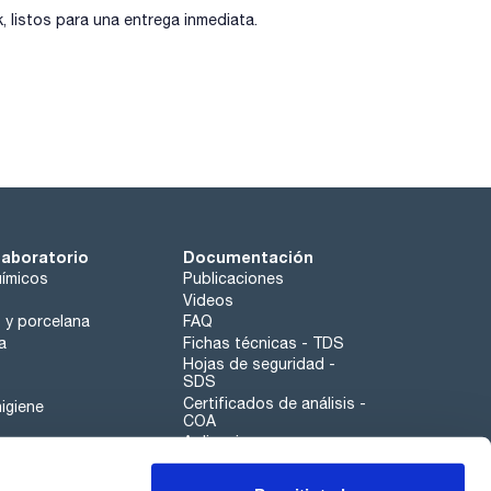
listos para una entrega inmediata.
laboratorio
Documentación
ímicos
Publicaciones
Videos
o y porcelana
FAQ
a
Fichas técnicas - TDS
Hojas de seguridad -
SDS
Certificados de análisis -
igiene
COA
Aplicaciones
Tabla Periódica