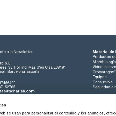
Material de 
ete a la Newsletter
Productos qu
Microbiología
ab S.L.
Vidrio, cuarz
rez, 33. Pol. Ind. Mas d’en Cisa E08181
at, Barcelona, España
Cromatografí
Equipos
Consumible
37456400
37152765
Seguridad e h
tas@scharlab.com
ies
web se usan para personalizar el contenido y los anuncios, ofrec