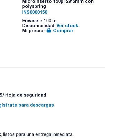
Microinserto 150µl 29*5mm con
Microinsert
polyspring
adecuado pa
INS0000150
INS0000250
Envase
Envase
: x 100 u.
: x 100
Disponibilidad
Ver stock
Disponibilid
:
Mi precio
Comprar
Mi precio
:
:
/ Hoja de seguridad
gístrate para descargas
listos para una entrega inmediata.