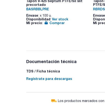
Tapón 9-425 Septum PTFE/Sil slit
Tapón 
precortado
PTFE/S
BASRBBLPRE
RBRDS
Envase
Envase
: x 100 u.
Disponibilidad
Ver stock
Dispon
:
Mi precio
Comprar
Mi pre
:
Documentación técnica
TDS / Ficha técnica
Regístrate para descargas
Los productos marcados con e