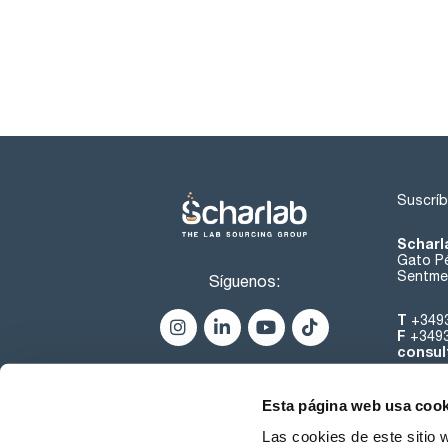
Suscríb
Scharl
Gato Pé
Sentmen
Síguenos:
T
+349
F
+349
consul
Esta página web usa cook
Las cookies de este sitio 