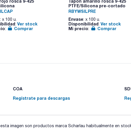
rojo rosca 9-425
Tapón amarillo rosca 9-425
ilicona
PTFE/Silicona pre-cortado
ILCAP
RBYWSILPRE
Envase
: x 100 u.
: x 100 u.
ibilidad
Ver stock
Disponibilidad
Ver stock
:
:
cio
Comprar
Mi precio
Comprar
:
:
COA
SDS
Regístrate para descargas
Re
sta imagen son productos marca Scharlau habitualmente en stock, 