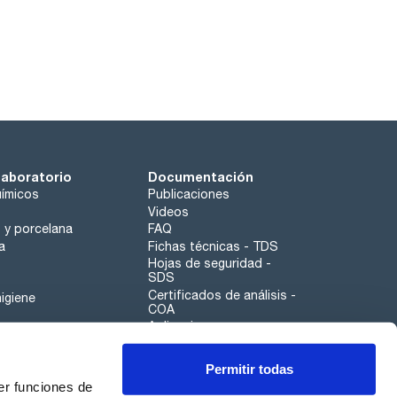
laboratorio
Documentación
ímicos
Publicaciones
Videos
o y porcelana
FAQ
a
Fichas técnicas - TDS
Hojas de seguridad -
SDS
Certificados de análisis -
igiene
COA
Aplicaciones
Tabla Periódica
Permitir todas
Scharlau leathergoods
er funciones de
Canal de denuncias