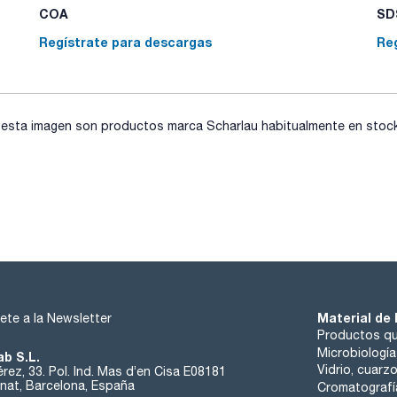
COA
SDS
Regístrate para descargas
Re
sta imagen son productos marca Scharlau habitualmente en stock, 
Material de 
ete a la Newsletter
Productos qu
Microbiología
ab S.L.
Vidrio, cuarz
rez, 33. Pol. Ind. Mas d’en Cisa E08181
at, Barcelona, España
Cromatografí