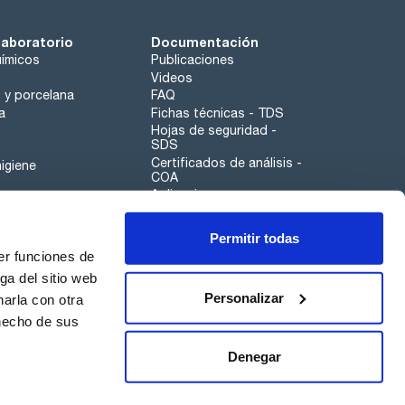
laboratorio
Documentación
ímicos
Publicaciones
Videos
o y porcelana
FAQ
a
Fichas técnicas - TDS
Hojas de seguridad -
SDS
Certificados de análisis -
igiene
COA
Aplicaciones
Tabla Periódica
Permitir todas
Scharlau leathergoods
er funciones de
Canal de denuncias
ga del sitio web
Personalizar
arla con otra
otros
 hecho de sus
Calidad
Sostenibilidad
Denegar