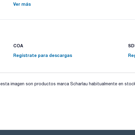
Ver más
Cubeta de transporte de PE de alta densidad
COA
SDS
Regístrate para descargas
Re
sta imagen son productos marca Scharlau habitualmente en stock, 