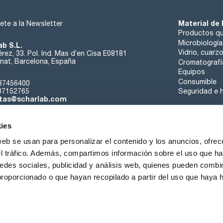
Material de 
ete a la Newsletter
Productos qu
Microbiología
ab S.L.
Vidrio, cuarz
rez, 33. Pol. Ind. Mas d’en Cisa E08181
at, Barcelona, España
Cromatografí
Equipos
Consumible
37456400
37152765
Seguridad e h
tas@scharlab.com
ies
web se usan para personalizar el contenido y los anuncios, ofrec
el tráfico. Además, compartimos información sobre el uso que ha
edes sociales, publicidad y análisis web, quienes pueden combin
nosotros
Eventos
Contacta
Noticias
Trabaja con nos
proporcionado o que hayan recopilado a partir del uso que haya
iciones de venta
Política de cookies
Política de privacidad