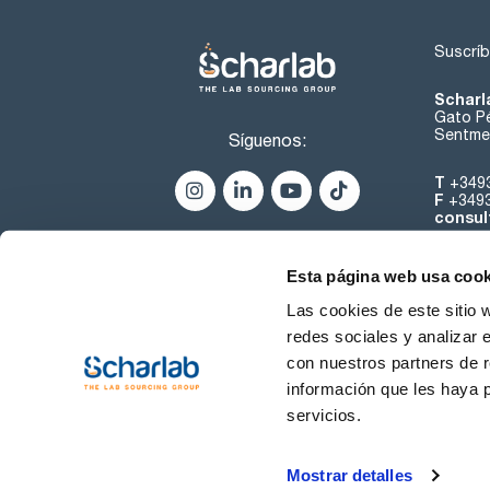
Suscríb
Scharl
Gato Pé
Sentmen
Síguenos:
T
+349
F
+349
consul
Esta página web usa cook
Las cookies de este sitio 
redes sociales y analizar 
con nuestros partners de r
Sobre 
información que les haya 
servicios.
Condiciones de uso
Cond
Mostrar detalles