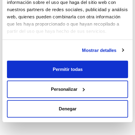
información sobre el uso que haga del sitio web con
Válvula de purga WHL Swagelock.
Válvula de seguridad VYC tarada a 3 bares.
nuestros partners de redes sociales, publicidad y análisis
Llave de bola salida disolvente (no incluye caña ni tuberías).
web, quienes pueden combinarla con otra información
Documentación técnica
que les haya proporcionado o que hayan recopilado a
partir del uso que haya hecho de sus servicios.
TDS / Ficha técnica
COA
Regístrate para
Regístrate para
descargas
descargas
Mostrar detalles
SDS/ Hoja de seguridad
Regístrate para
descargas
Permitir todas
Los productos marcados con esta imagen son
Personalizar
productos marca Scharlau habitualmente en stock,
listos para una entrega inmediata.
Denegar