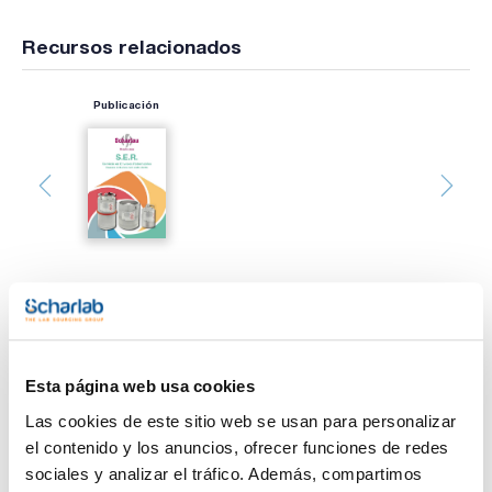
Recursos relacionados
Publicación
Imprimir ficha de
producto
Características
Esta página web usa cookies
Descripción : Bloque dispensador
Pack (u.) : 1
Las cookies de este sitio web se usan para personalizar
el contenido y los anuncios, ofrecer funciones de redes
Sistema de dosificación de acero por presion positiva.
Ver más
Con bases para enchufes rápidos Swagelock QC4 316 y
sociales y analizar el tráfico. Además, compartimos
QTM2 316.