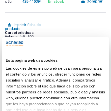
Comprar
425-110394
En stock
x 6u.
Imprimir ficha de
producto
Características
Volumen (ml) : 500
Graduación (ml) : 25
Altura (mm) : 192
Diámetro base (mm) : 77
Ver más
Pack (u.) : 6
Botella VITgrip™ de plástico para el almacenamiento y la
Esta página web usa cookies
recogida de muestras de líquidos en el laboratorio.
Las cookies de este sitio web se usan para personalizar
Caracteristicas:
Documentación técnica
el contenido y los anuncios, ofrecer funciones de redes
Fabricadas en polipropileno con buena resistencia química.
Excelente manejo gracias al diseño innovador que facilita el
sociales y analizar el tráfico. Además, compartimos
agarre y la manipulación.
TDS / Ficha técnica
COA
información sobre el uso que haga del sitio web con
A prueba de fugas debido al sistema de sellado optimizado
de la rosca de la botella y el tapón roscado con un diseño
nuestros partners de redes sociales, publicidad y análisis
Regístrate para
Regístrate para
ergonómico.
descargas
descargas
web, quienes pueden combinarla con otra información
Fácil legibilidad del volumen, graduaciones de doble cara con
SDS/ Hoja de seguridad
alta precisión (± 5%).
que les haya proporcionado o que hayan recopilado a
Con cierre de seguridad.
Regístrate para
partir del uso que haya hecho de sus servicios.