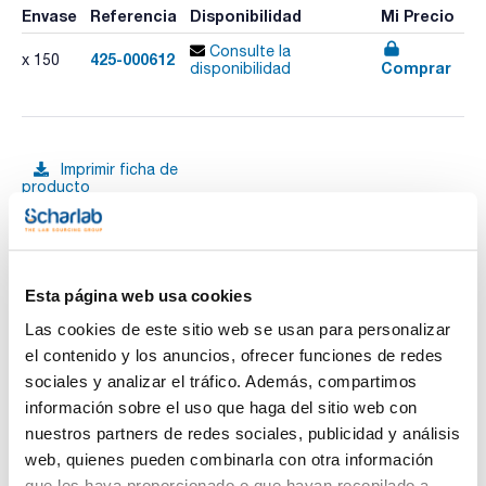
Envase
Referencia
Disponibilidad
Mi Precio
Consulte la
425-000612
x 150
Comprar
disponibilidad
Imprimir ficha de
producto
Características
Capacidad (ml) : 500
Dimensiones (mm) : 70x80x138
Diámetro boca (mm) : 45
Graduación (ml) : 100
Ver más
Pack (u.) : 150
Esta página web usa cookies
Frascos cuadrados con tapón estrella de PP y obturador en
Las cookies de este sitio web se usan para personalizar
PE. El frasco cuadrado permite ahorrar espacio. Ideales para
el contenido y los anuncios, ofrecer funciones de redes
almacenar muestras a largo plazo. La graduación en el
cuerpo del frasco permite rellenarlos sin tener que utilizar
sociales y analizar el tráfico. Además, compartimos
Documentación técnica
pipetas u otros utensilios. Aptos para el contacto con los
información sobre el uso que haga del sitio web con
alimentos (CE 10/2011).
TDS / Ficha técnica
COA
nuestros partners de redes sociales, publicidad y análisis
web, quienes pueden combinarla con otra información
Regístrate para
Regístrate para
descargas
descargas
que les haya proporcionado o que hayan recopilado a