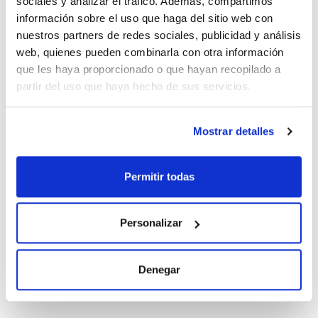
Diámetro boca (mm) : 37
sociales y analizar el tráfico. Además, compartimos
Ver más
Pack (u.) : 210
información sobre el uso que haga del sitio web con
Frascos cuadrados de Polietileno de Alta Densidad,
nuestros partners de redes sociales, publicidad y análisis
graduados.
web, quienes pueden combinarla con otra información
que les haya proporcionado o que hayan recopilado a
Documentación técnica
partir del uso que haya hecho de sus servicios.
TDS / Ficha técnica
COA
Regístrate para
Regístrate para
Mostrar detalles
descargas
descargas
SDS/ Hoja de seguridad
Regístrate para
Permitir todas
descargas
Personalizar
Los productos marcados con esta imagen son
productos marca Scharlau habitualmente en stock,
listos para una entrega inmediata.
Denegar