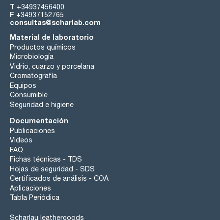
T
+34937456400
F
+34937152765
consultas@scharlab.com
Material de laboratorio
Productos químicos
Microbiología
Vidrio, cuarzo y porcelana
Cromatografía
Equipos
Consumible
Seguridad e higiene
Documentación
Publicaciones
Videos
FAQ
Fichas técnicas - TDS
Hojas de seguridad - SDS
Certificados de análisis - COA
Aplicaciones
Tabla Periódica
Scharlau leathergoods