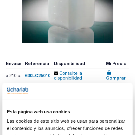
Envase
Referencia
Disponibilidad
Mi Precio
Consulte la
630LC25010
x 210 u.
Comprar
disponibilidad
Imprimir ficha de
producto
Esta página web usa cookies
Características
Capacidad (ml) : 250
Las cookies de este sitio web se usan para personalizar
Dimensiones An x Al x Pr (mm) : 57x57x109
el contenido y los anuncios, ofrecer funciones de redes
Tipo de tapón : Tapón con junta