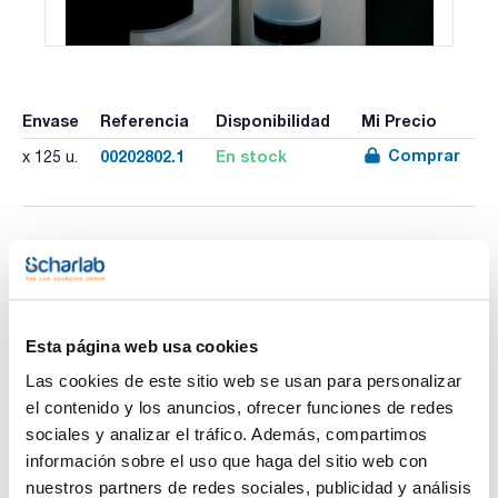
Envase
Referencia
Disponibilidad
Mi Precio
Comprar
00202802.1
En stock
x 125 u.
Imprimir ficha de
producto
Características
Capacidad (ml) : 250
Diámetro interno x Altura (mm) : 54x100
Esta página web usa cookies
Pack (u.) : 125
Ver más
Las cookies de este sitio web se usan para personalizar
Frascos cilíndricos fabricados en polietileno de alta
densidad con tapa a rosca y obturador.
el contenido y los anuncios, ofrecer funciones de redes
Cuerpo y obturador en color natural translúcido y tapa en
sociales y analizar el tráfico. Además, compartimos
color negro. Excepto los modelos estériles, se suministran
sin roscar.
información sobre el uso que haga del sitio web con
Documentación técnica
nuestros partners de redes sociales, publicidad y análisis