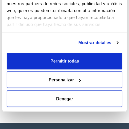
Con distintos sistemas de cierres disponibles.
nuestros partners de redes sociales, publicidad y análisis
Todos los tapones llevan estrías lo que facilita su apertura
Documentación técnica
incluso con guantes.
web, quienes pueden combinarla con otra información
que les haya proporcionado o que hayan recopilado a
TDS / Ficha técnica
COA
partir del uso que haya hecho de sus servicios.
Regístrate para
Regístrate para
descargas
descargas
SDS/ Hoja de seguridad
Mostrar detalles
Regístrate para
descargas
Permitir todas
Los productos marcados con esta imagen son
productos marca Scharlau habitualmente en stock,
Personalizar
listos para una entrega inmediata.
Denegar