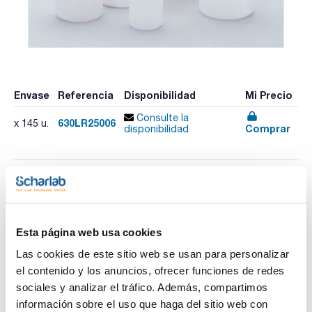
Envase
Referencia
Disponibilidad
Mi Precio
Consulte la
630LR25006
x 145 u.
Comprar
disponibilidad
Imprimir ficha de
producto
Características
Capacidad (ml) : 250
Esta página web usa cookies
Diámetro interno x Altura (mm) : 60x25
Tipo de Tapón : Tapón con obturador
Las cookies de este sitio web se usan para personalizar
Esterilidad : Si
Ver más
el contenido y los anuncios, ofrecer funciones de redes
Pack (u.) : 145
sociales y analizar el tráfico. Además, compartimos
Frascos cilíndricos de boca ancha en PE de alta densidad
con tapón rojo.
información sobre el uso que haga del sitio web con