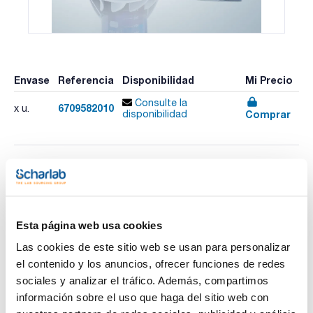
Envase
Referencia
Disponibilidad
Mi Precio
Consulte la
6709582010
x u.
Comprar
disponibilidad
Imprimir ficha de
producto
Características
Descripción : Opus® titration 10ml
Inexactitud R (%) : 0,2
Esta página web usa cookies
Reproducibilidad CV (%) : 0,07
Pack (u.) : 1
Las cookies de este sitio web se usan para personalizar
Ver más
el contenido y los anuncios, ofrecer funciones de redes
Titulador con sistema de reciclado de reactivos para la
titulación mecanizada, directamente desde el frasco de
sociales y analizar el tráfico. Además, compartimos
reactivos.
información sobre el uso que haga del sitio web con
Características principales: