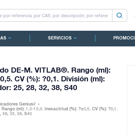
CAS
SERVICIOS
PROMOCI
ado DE-M. VITLAB®. Rango (ml):
0,5. CV (%): ?0,1. División (ml):
or: 25, 28, 32, 38, S40
ficadores Genius2
ngo (ml): 1,0-10,0. Inexactitud (%): ?±0,5. CV (%): ?0,1.
, 28, 32, 38, S40