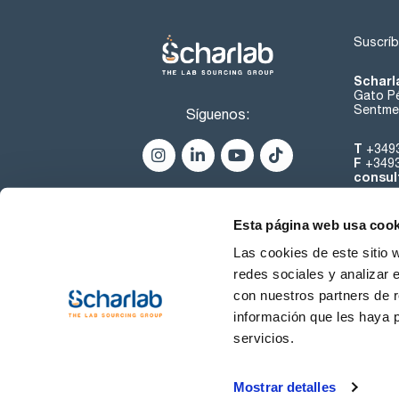
Suscríb
Scharl
Gato Pé
Sentmen
Síguenos:
T
+349
F
+349
consul
Esta página web usa cook
Las cookies de este sitio 
redes sociales y analizar 
con nuestros partners de r
Sobre 
información que les haya 
servicios.
Condiciones de uso
Cond
Mostrar detalles