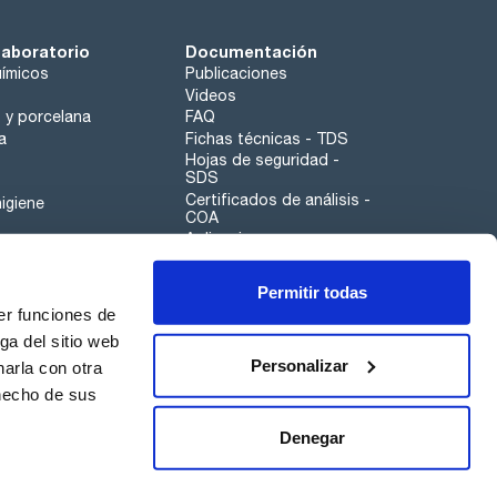
laboratorio
Documentación
ímicos
Publicaciones
Videos
o y porcelana
FAQ
a
Fichas técnicas - TDS
Hojas de seguridad -
SDS
Certificados de análisis -
igiene
COA
Aplicaciones
Tabla Periódica
Permitir todas
Scharlau leathergoods
er funciones de
Canal de denuncias
ga del sitio web
Personalizar
arla con otra
otros
 hecho de sus
Calidad
Sostenibilidad
Denegar