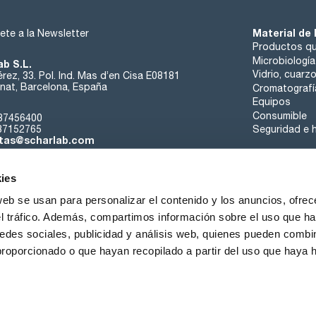
Material de 
ete a la Newsletter
Productos qu
Microbiología
ab S.L.
Vidrio, cuarz
rez, 33. Pol. Ind. Mas d’en Cisa E08181
at, Barcelona, España
Cromatografí
Equipos
Consumible
37456400
37152765
Seguridad e h
tas@scharlab.com
ies
web se usan para personalizar el contenido y los anuncios, ofrec
el tráfico. Además, compartimos información sobre el uso que ha
edes sociales, publicidad y análisis web, quienes pueden combin
nosotros
Eventos
Contacta
Noticias
Trabaja con nos
proporcionado o que hayan recopilado a partir del uso que haya
iciones de venta
Política de cookies
Política de privacidad