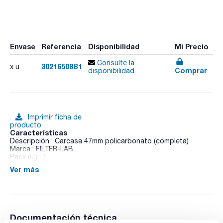
Envase
Referencia
Disponibilidad
Mi Precio
Consulte la
30216508B1
x u.
Comprar
disponibilidad
Imprimir ficha de
producto
Características
Descripción : Carcasa 47mm policarbonato (completa)
Marca : FILTER-LAB
Pack (u.) : 1
Ver más
Carcasas de PP para la sujeción de filtros de 47 mm de
diámetro. Autoclavables a 121ºC. Útiles en varias
aplicaciones:
- Esterilización de líquidos bajo un flujo de presión positiva.
- Muestreo de líquidos o gases
- Esterilización de membranas
Documentación técnica