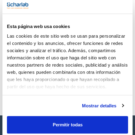
TDS / Ficha técnica
COA
Regístrate para
Regístrate para
descargas
descargas
Esta página web usa cookies
SDS/ Hoja de seguridad
Las cookies de este sitio web se usan para personalizar
Regístrate para
descargas
el contenido y los anuncios, ofrecer funciones de redes
sociales y analizar el tráfico. Además, compartimos
información sobre el uso que haga del sitio web con
Los productos marcados con esta imagen son
nuestros partners de redes sociales, publicidad y análisis
productos marca Scharlau habitualmente en stock,
listos para una entrega inmediata.
web, quienes pueden combinarla con otra información
que les haya proporcionado o que hayan recopilado a
partir del uso que haya hecho de sus servicios.
Mostrar detalles
Permitir todas