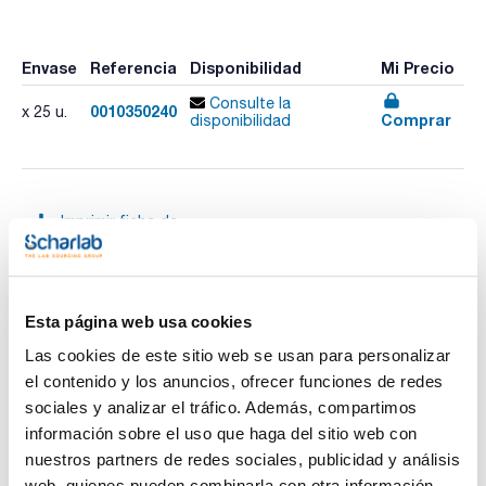
Envase
Referencia
Disponibilidad
Mi Precio
Consulte la
0010350240
x 25 u.
Comprar
disponibilidad
Imprimir ficha de
producto
Características
Dimensiones diámetro interno x Longitud (mm) : 33x80mm
Retención típica (µm) : Nom. 8 micras
Pack (u.) : 25
Esta página web usa cookies
Ver más
Los cartuchos de extracción de celulosa son de línteres de
Las cookies de este sitio web se usan para personalizar
alfa celulosa de alta calidad con excelentes propiedades de
resistencia mecánica y de retención.
el contenido y los anuncios, ofrecer funciones de redes
sociales y analizar el tráfico. Además, compartimos
información sobre el uso que haga del sitio web con
Documentación técnica
nuestros partners de redes sociales, publicidad y análisis
TDS / Ficha técnica
COA
web, quienes pueden combinarla con otra información