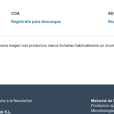
COA
SDS
Regístrate para descargas
Re
sta imagen son productos marca Scharlau habitualmente en stock, 
Material de 
ete a la Newsletter
Productos qu
Microbiología
ab S.L.