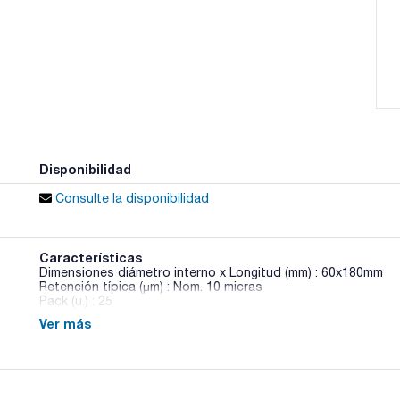
Disponibilidad
Consulte la disponibilidad
Características
Dimensiones diámetro interno x Longitud (mm) : 60x180mm
Retención típica (µm) : Nom. 10 micras
Pack (u.) : 25
Ver más
Los cartuchos de extracción de celulosa son de línteres de a
propiedades de resistencia mecánica y de retención.