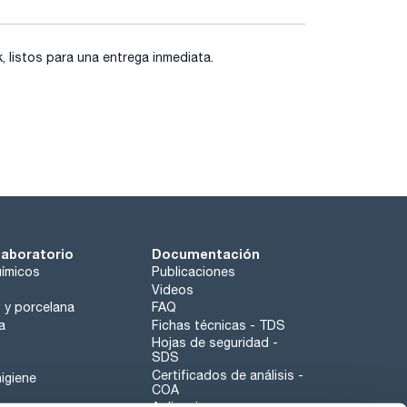
las dos direcciones, de forma que permita tanto la
listos para una entrega inmediata.
laboratorio
Documentación
ímicos
Publicaciones
Videos
o y porcelana
FAQ
a
Fichas técnicas - TDS
Hojas de seguridad -
SDS
Certificados de análisis -
igiene
COA