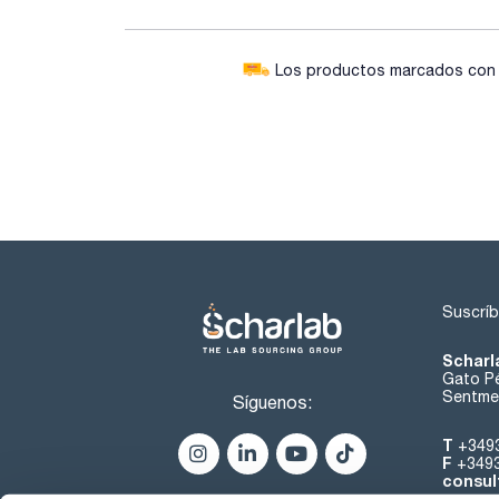
Los productos marcados con e
Suscríb
Scharl
Gato Pé
Sentmen
Síguenos:
T
+349
F
+349
consul