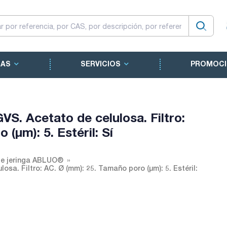
CAS
SERVICIOS
PROMOCI
VS. Acetato de celulosa. Filtro:
(µm): 5. Estéril: Sí
 de jeringa ABLUO®
osa. Filtro: AC. Ø (mm): 25. Tamaño poro (µm): 5. Estéril: