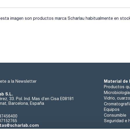
- Carcasa acrílica modificada para soportar la membrana en 
inyección como la aspiración de la muestra.
sta imagen son productos marca Scharlau habitualmente en stock, 
Material de 
ete a la Newsletter
Productos qu
Microbiología
ab S.L.
Vidrio, cuarz
rez, 33. Pol. Ind. Mas d’en Cisa E08181
at, Barcelona, España
Cromatografí
Equipos
Consumible
37456400
37152765
Seguridad e h
tas@scharlab.com