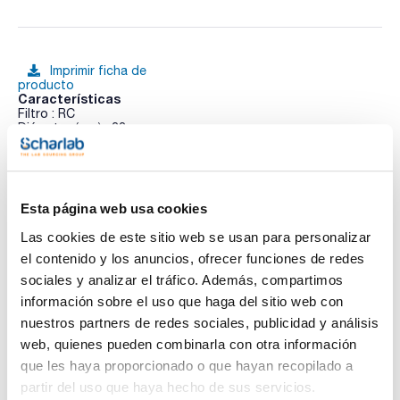
Imprimir ficha de
producto
Características
Filtro : RC
Diámetro (mm) : 33
Tamaño poro (µm) : 0,22
Esterilidad : No
Ver más
Pack (u.) : 100
Los filtros de Jeringa Abluo libre de PFAS de GVS son filtros
Esta página web usa cookies
de jeringa multifuncionales disponibles con luer-lock o luer-
slip ideales para cualquier aplicación.
Las cookies de este sitio web se usan para personalizar
Se presenta etiquetados de manera precisa, cada filtro está
Documentación técnica
marcado con el material de la membrana y el tamaño de poro.
el contenido y los anuncios, ofrecer funciones de redes
Además cada membrana tiene un housing de un color, para
sociales y analizar el tráfico. Además, compartimos
una fácil identificación.
TDS / Ficha técnica
COA
Los filtros de jeringa libres de PFAS garantizan una análisis
información sobre el uso que haga del sitio web con
de estos compuestos rápido y eficaz.
Regístrate para
Regístrate para
nuestros partners de redes sociales, publicidad y análisis
descargas
descargas
web, quienes pueden combinarla con otra información
SDS/ Hoja de seguridad
que les haya proporcionado o que hayan recopilado a
Regístrate para
partir del uso que haya hecho de sus servicios.
descargas