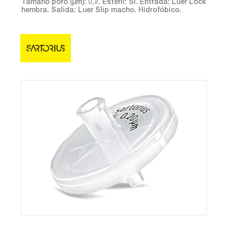
Tamaño poro (µm): 0,2. Estéril: Si. Entrada: Luer Lock
hembra. Salida: Luer Slip macho. Hidrofóbico.