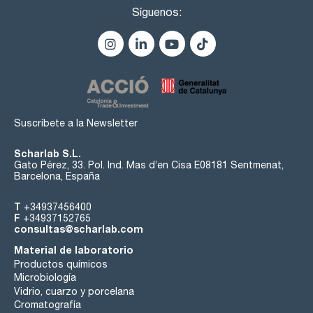
- Minisart® Celulosa regenerada (CR) para la eliminación
Síguenos:
fiable de partícula, está optimizado para líquidos acuosos y
disolventes, es estable frente al DMSO, otras amidas,
cetonas, ésteres y éteres.
- Minisart® Poliamida (NY) combina un flujo ultrarrápido con
una baja unión inespecífica para líquidos acuosos y
disolventes con un pH de 3 a 14. Ultra purificación de
soluciones acuosas, orgánicas y eliminación de partículas.
- Minisart® SRP con una membrana de PTFE químicamente
inerte sin recubrimiento para aplicaciones de ventilación y
para disolventes agresivos con un pH de 1 a 14.
Suscríbete a la Newsletter
Scharlab S.L.
Gato Pérez, 33. Pol. Ind. Mas d’en Cisa E08181 Sentmenat,
Barcelona, España
T
+34937456400
F
+34937152765
consultas@scharlab.com
Material de laboratorio
Productos químicos
Microbiología
Vidrio, cuarzo y porcelana
Cromatografía