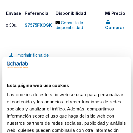
Envase
Referencia
Disponibilidad
Mi Precio
Consulte la
S7575FXOSK
x 50u.
Comprar
disponibilidad
Imprimir ficha de
producto
Características
Modelo : Minisart® SRP
Membrana : PTFE
Diámetro (mm) : 25
Tamaño poro (µm) : 0,2
Esta página web usa cookies
Ver más
Color : Blanco
Esterilidad : Sí
Las cookies de este sitio web se usan para personalizar
Pack (u.) : 50
el contenido y los anuncios, ofrecer funciones de redes
Los filtros de jeringa de Sartorius ofrecen una de las gamas
sociales y analizar el tráfico. Además, compartimos
más completas del mercado para adaptarse con precisión a
Documentación técnica
información sobre el uso que haga del sitio web con
las necesidades de cada aplicación, desde la filtración
estéril de dispositivos médicos hasta cultivos celulares
nuestros partners de redes sociales, publicidad y análisis
destinados a investigación.
TDS / Ficha técnica
COA
web, quienes pueden combinarla con otra información
Fabricados bajo estrictos estándares ISO y mediante