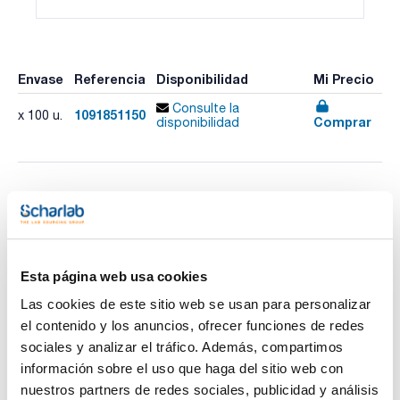
Envase
Referencia
Disponibilidad
Mi Precio
Consulte la
1091851150
x 100 u.
Comprar
disponibilidad
Imprimir ficha de
producto
Características
Diámetro (mm) : 150
Retención típica (μm) : 2,2
Esta página web usa cookies
Pack (u.) : 100
Ver más
Idóneos para muestreo de aire en entornos de alta
Las cookies de este sitio web se usan para personalizar
temperatura (hasta 500ºC) y ambiente ácido. Cuarzo muy
el contenido y los anuncios, ofrecer funciones de redes
puro. Apto para PM-10. Nivel muy bajo de metales y
numeración según estándares de la EPA.
sociales y analizar el tráfico. Además, compartimos
información sobre el uso que haga del sitio web con
Documentación técnica
nuestros partners de redes sociales, publicidad y análisis