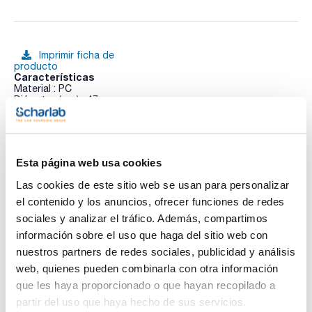
Imprimir ficha de
producto
Características
Material : PC
Diámetro (mm) : 47
Poro (µm) : 0,2
Esterilidad : No
Ver más
Color : Blanca
Cuadrícula : No
Pack (u.) : 100
Esta página web usa cookies
Membranas de filtración para el análisis microbiológico de
Las cookies de este sitio web se usan para personalizar
muestras de aguas.
Documentación técnica
Los filtros de membrana Microsart® e.motion (ME), estériles
el contenido y los anuncios, ofrecer funciones de redes
y con rejilla, se utilizan para la determinación cuantitativa
sociales y analizar el tráfico. Además, compartimos
microbiana. Los filtros de nitrato de celulosa (éster de
TDS / Ficha técnica
COA
celulosa mixto) contienen una mezcla de nitrato de celulosa y
información sobre el uso que haga del sitio web con
acetato de celulosa, un material que asegura una retención
Regístrate para
Regístrate para
nuestros partners de redes sociales, publicidad y análisis
eficaz combinado con altas tasas de flujo y un crecimiento
descargas
descargas
óptimo de colonia. El acetato de celulosa combina altas
web, quienes pueden combinarla con otra información
SDS/ Hoja de seguridad
velocidades de flujo y estabilidad térmica con
que les haya proporcionado o que hayan recopilado a
características de muy baja adsorción. Esterilizado con
Regístrate para
Oxido de etileno.
partir del uso que haya hecho de sus servicios.
descargas
Las versiones para dispensador (ME DIS) e.motion Microsart.