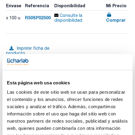
Envase
Referencia
Disponibilidad
Mi Precio
Consulte la
R50SP02500
x 100 u.
Comprar
disponibilidad
Imprimir ficha de
producto
Características
Material : Nylon
Diámetro (mm) : 25
Tamaño poro (µm) : 5
Esterilidad : No
Ver más
Cuadrícula : No
Esta página web usa cookies
Color : Blanca
Pack (u.) : 100
Las cookies de este sitio web se usan para personalizar
el contenido y los anuncios, ofrecer funciones de redes
Las membranas Magna nylon están consideradas como el
material estándar para filtrar eluyentes por su amplia
sociales y analizar el tráfico. Además, compartimos
Documentación técnica
compatibilidad química. Debido a la naturaleza hidrofílica del
información sobre el uso que haga del sitio web con
nylon, son adecuadas para filtrar soluciones acuosas así
como la mayoría de los disolventes orgánicos utilizados en
nuestros partners de redes sociales, publicidad y análisis
TDS / Ficha técnica
COA
HPLC. GVS fabrica las membranas Magna nylon mediante un
web, quienes pueden combinarla con otra información
proceso único de impregnación que confiere gran resistencia
Regístrate para
Regístrate para
a las membranas. Pueden someterse hasta 180°C sin que se