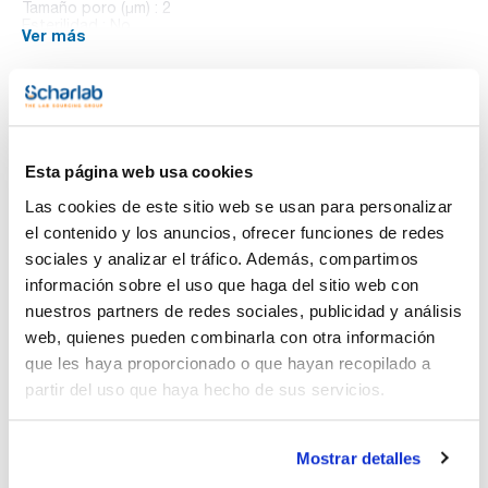
Tamaño poro (µm) : 2
Esterilidad : No
Ver más
Cuadrícula : No
Color : Blanca
Pack (u.) : 100
Las membranas de policarbonato son microporosas con una
superficie lisa y plana y con poros cilíndricos controlados. La
Documentación técnica
membrana tiene un agente humectante, polivinilpirrolidona
(PVP) que permite que sea hidrófila. Los filtros de
Esta página web usa cookies
policarbonato GVS no se tiñen, lo que minimiza la
TDS / Ficha técnica
COA
interferencia de fondo. Estos filtros son esterilizables en
Las cookies de este sitio web se usan para personalizar
autoclave con una temperatura máxima de funcionamiento
Regístrate para
Regístrate para
el contenido y los anuncios, ofrecer funciones de redes
de 140°C (284°F).
descargas
descargas
SDS/ Hoja de seguridad
sociales y analizar el tráfico. Además, compartimos
información sobre el uso que haga del sitio web con
Regístrate para
descargas
nuestros partners de redes sociales, publicidad y análisis
web, quienes pueden combinarla con otra información
que les haya proporcionado o que hayan recopilado a
Los productos marcados con esta imagen son
partir del uso que haya hecho de sus servicios.
productos marca Scharlau habitualmente en stock,
listos para una entrega inmediata.
Mostrar detalles