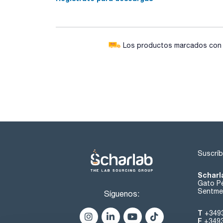
Los productos marcados con e
Suscríb
Scharl
Gato Pé
Sentmen
Síguenos:
T
+349
F
+349