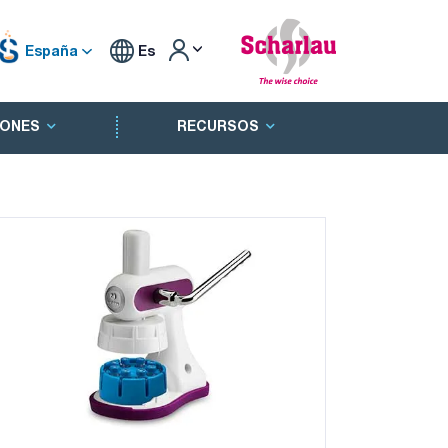
España
Es
ONES
RECURSOS