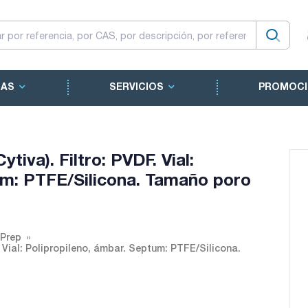
CAS
SERVICIOS
PROMOCI
iva). Filtro: PVDF. Vial:
um: PTFE/Silicona. Tamaño poro
iPrep
 Vial: Polipropileno, ámbar. Septum: PTFE/Silicona.