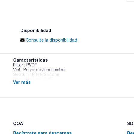
Disponibilidad
Consulte la disponibilidad
Características
Filter : PVDF
Vial : Polypropylene, amber
Septum : PTFE/Silicone
Pore size (µm) : 0,45
Ver más
Pack (u.) : 100
Los filtros sin jeringa Mini-UniPrep proporcionan una manera 
las muestras que se están preparando HPLC/UHPLC. Mini-Uni
del tiempo requerido por otros métodos. La muestra filtrada
Sume los ahorros de tiempo y dinero y verá grandes benefici
COA
SDS
Regístrate para descargas
Re