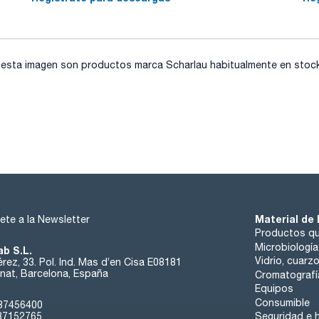
sta imagen son productos marca Scharlau habitualmente en stock, 
Material de 
ete a la Newsletter
Productos qu
Microbiología
ab S.L.
Vidrio, cuarz
rez, 33. Pol. Ind. Mas d’en Cisa E08181
at, Barcelona, España
Cromatografí
Equipos
Consumible
37456400
37152765
Seguridad e h