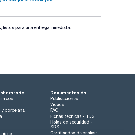
listos para una entrega inmediata.
laboratorio
Documentación
ímicos
Publicaciones
Videos
o y porcelana
FAQ
a
Fichas técnicas - TDS
Hojas de seguridad -
SDS
Certificados de análisis -
igiene