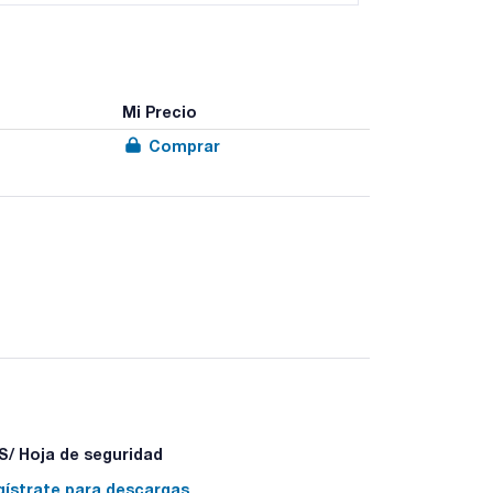
Mi Precio
Comprar
más rápida y más fácil de eliminar las partículas de
Prep le permite preparar muestras en un tercio
 queda almacenada en un vial de polipropileno.
os para su laboratorio.
/ Hoja de seguridad
gístrate para descargas