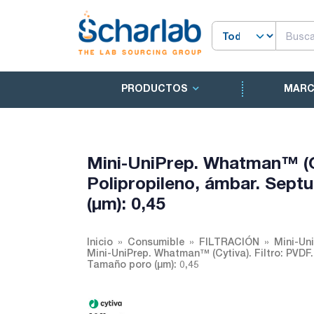
PRODUCTOS
MAR
Mini-UniPrep. Whatman™ (Cyt
Polipropileno, ámbar. Sept
(µm): 0,45
Inicio
Consumible
FILTRACIÓN
Mini-Un
Mini-UniPrep. Whatman™ (Cytiva). Filtro: PVDF.
Tamaño poro (µm): 0,45