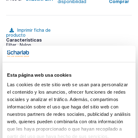
Comprar
disponibilidad
Imprimir ficha de
producto
Características
Filter : Nylon
Vial : Polypropylene, transparent
Septum : PTFE/Silicone
Pore size (µm) : 0,2
Ver más
Pack (u.) : 100
Los filtros sin jeringa Mini-UniPrep proporcionan una manera
Esta página web usa cookies
más rápida y más fácil de eliminar las partículas de las
muestras que se están preparando HPLC/UHPLC. Mini-
Las cookies de este sitio web se usan para personalizar
UniPrep le permite preparar muestras en un tercio del tiempo
Documentación técnica
el contenido y los anuncios, ofrecer funciones de redes
requerido por otros métodos. La muestra filtrada queda
almacenada en un vial de polipropileno. Sume los ahorros de
sociales y analizar el tráfico. Además, compartimos
tiempo y dinero y verá grandes beneficios para su
TDS / Ficha técnica
COA
información sobre el uso que haga del sitio web con
laboratorio.
nuestros partners de redes sociales, publicidad y análisis
Regístrate para
Regístrate para
descargas
descargas
web, quienes pueden combinarla con otra información
SDS/ Hoja de seguridad
que les haya proporcionado o que hayan recopilado a
Regístrate para
partir del uso que haya hecho de sus servicios.