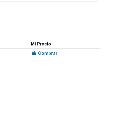
Mi Precio
Comprar
ón de materiales.