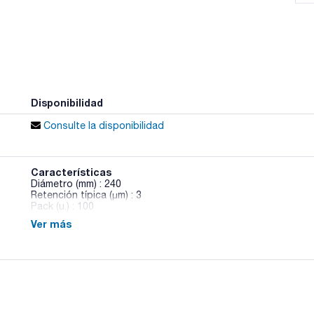
Disponibilidad
Consulte la disponibilidad
Características
Diámetro (mm) : 240
Retención típica (μm) : 3
Pack (u.) : 100
Ver más
Disco de papel plano para análisis cualitativo de identificaci