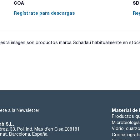
COA
SDS
Regístrate para descargas
Re
sta imagen son productos marca Scharlau habitualmente en stock, 
Material de 
ete a la Newsletter
Productos qu
Microbiología
ab S.L.
Vidrio, cuarz
rez, 33. Pol. Ind. Mas d’en Cisa E08181
at, Barcelona, España
Cromatografí