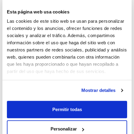
Esta página web usa cookies
Las cookies de este sitio web se usan para personalizar
el contenido y los anuncios, ofrecer funciones de redes
sociales y analizar el tráfico. Además, compartimos
Imprimir ficha de
información sobre el uso que haga del sitio web con
producto
nuestros partners de redes sociales, publicidad y análisis
Características
Diámetro (mm) : 150
web, quienes pueden combinarla con otra información
Retención típica (µm) : 14-22
que les haya proporcionado o que hayan recopilado a
Plano/Plegado : Plegado
Pack (u.) : 100
partir del uso que haya hecho de sus servicios.
Ver más
Papeles de filtro para análisis de rutina. Celulosa de alta
calidad y contenido en cenizas por debajo del 0,3%.
Mostrar detalles
Documentación técnica
Permitir todas
TDS / Ficha técnica
COA
Regístrate para
Regístrate para
descargas
descargas
Personalizar
SDS/ Hoja de seguridad