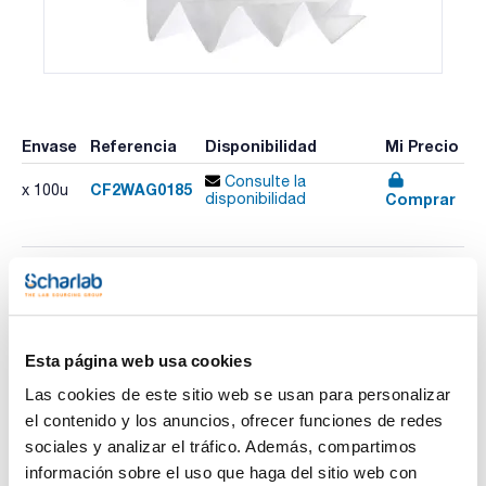
Envase
Referencia
Disponibilidad
Mi Precio
Consulte la
CF2WAG0185
x 100u
Comprar
disponibilidad
Imprimir ficha de
producto
Características
Diámetro (mm) : 185
Esta página web usa cookies
Retención típica (µm) : 20-25
Plano/Plegado : Plegado
Las cookies de este sitio web se usan para personalizar
Pack (u.) : 100
Ver más
el contenido y los anuncios, ofrecer funciones de redes
Papeles de filtro para análisis cuantitativos y gravimétricos.
sociales y analizar el tráfico. Además, compartimos
Fabricados con celulosa de alta pureza, con un contenido en
cenizas inferior al 0,01%.
información sobre el uso que haga del sitio web con