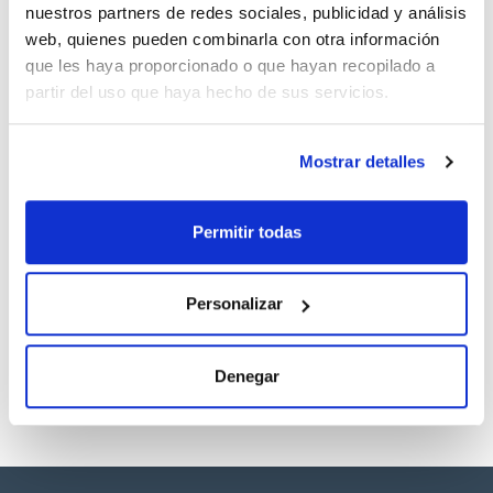
nuestros partners de redes sociales, publicidad y análisis
Documentación técnica
web, quienes pueden combinarla con otra información
que les haya proporcionado o que hayan recopilado a
TDS / Ficha técnica
COA
partir del uso que haya hecho de sus servicios.
Regístrate para
Regístrate para
descargas
descargas
SDS/ Hoja de seguridad
Mostrar detalles
Regístrate para
descargas
Permitir todas
Los productos marcados con esta imagen son
productos marca Scharlau habitualmente en stock,
Personalizar
listos para una entrega inmediata.
Denegar