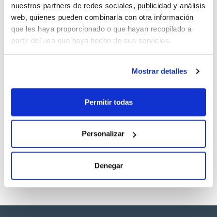
nuestros partners de redes sociales, publicidad y análisis
Documentación técnica
web, quienes pueden combinarla con otra información
que les haya proporcionado o que hayan recopilado a
TDS / Ficha técnica
COA
partir del uso que haya hecho de sus servicios.
Regístrate para
Regístrate para
descargas
descargas
SDS/ Hoja de seguridad
Mostrar detalles
Regístrate para
descargas
Permitir todas
Los productos marcados con esta imagen son
productos marca Scharlau habitualmente en stock,
Personalizar
listos para una entrega inmediata.
Denegar