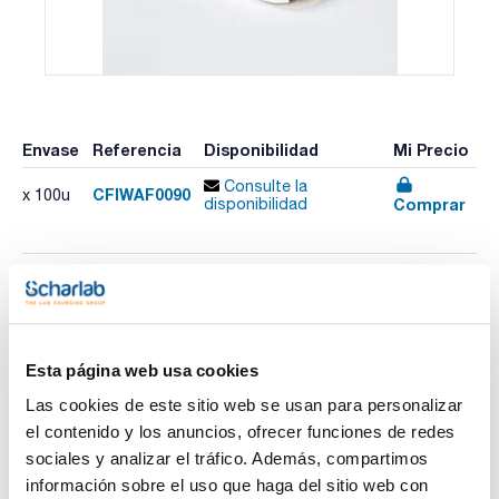
Envase
Referencia
Disponibilidad
Mi Precio
Consulte la
CFIWAF0090
x 100u
Comprar
disponibilidad
Imprimir ficha de
producto
Características
Diámetro (mm) : 90
Esta página web usa cookies
Retención típica (µm) : 25-30
Plano/Plegado : Plano
Las cookies de este sitio web se usan para personalizar
Pack (u.) : 100
Ver más
el contenido y los anuncios, ofrecer funciones de redes
Papeles de filtro para análisis cuantitativos y gravimétricos.
sociales y analizar el tráfico. Además, compartimos
Fabricados con celulosa de alta pureza, con un contenido en
cenizas inferior al 0,01%.
información sobre el uso que haga del sitio web con