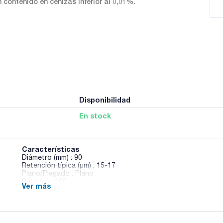
 contenido en cenizas inferior al 0,01%.
Disponibilidad
En stock
Características
Diámetro (mm) : 90
Retención típica (µm) : 15-17
Plano/Plegado : Plano
Pack (u.) : 100
Ver más
Papeles de filtro para análisis cuantitativos y gravimétricos
contenido en cenizas inferior al 0,01%.