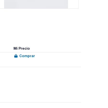
Mi Precio
Comprar
. Fabricados con celulosa de alta pureza, con un