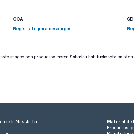
COA
SDS
Regístrate para descargas
Re
sta imagen son productos marca Scharlau habitualmente en stock, 
Material de 
ete a la Newsletter
Productos qu
Microbiología