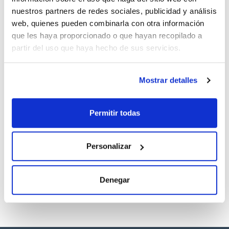
nuestros partners de redes sociales, publicidad y análisis
web, quienes pueden combinarla con otra información
Documentación técnica
que les haya proporcionado o que hayan recopilado a
TDS / Ficha técnica
COA
partir del uso que haya hecho de sus servicios.
Regístrate para
Regístrate para
descargas
descargas
SDS/ Hoja de seguridad
Mostrar detalles
Regístrate para
descargas
Permitir todas
Los productos marcados con esta imagen son
productos marca Scharlau habitualmente en stock,
Personalizar
listos para una entrega inmediata.
Denegar