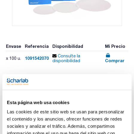
Envase
Referencia
Disponibilidad
Mi Precio
Consulte la
1091542070
x 100 u.
Comprar
disponibilidad
Imprimir ficha de
producto
Características
Esta página web usa cookies
Diámetro (mm) : 70
Retención típica (μm) : 2,7
Las cookies de este sitio web se usan para personalizar
Pack (u.) : 100
el contenido y los anuncios, ofrecer funciones de redes
Ver más
Papeles de filtro para análisis cuantitativo o gravimétrico.
sociales y analizar el tráfico. Además, compartimos
información sobre el uso que haga del sitio web con