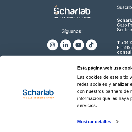
Suscríb
Scharl
Gato Pé
Sentmen
Síguenos:
T
+349
F
+349
consul
Esta página web usa cook
Las cookies de este sitio 
redes sociales y analizar 
con nuestros partners de r
Sobre 
información que les haya 
servicios.
Condiciones de uso
Cond
Mostrar detalles