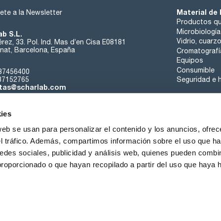
Material de 
ete a la Newsletter
Productos qu
Microbiología
ab S.L.
Vidrio, cuarz
rez, 33. Pol. Ind. Mas d’en Cisa E08181
at, Barcelona, España
Cromatografí
Equipos
Consumible
37456400
37152765
Seguridad e h
tas@scharlab.com
ies
web se usan para personalizar el contenido y los anuncios, ofrec
el tráfico. Además, compartimos información sobre el uso que ha
edes sociales, publicidad y análisis web, quienes pueden combin
nosotros
Eventos
Contacta
Noticias
Trabaja con nos
proporcionado o que hayan recopilado a partir del uso que haya
iciones de venta
Política de cookies
Política de privacidad