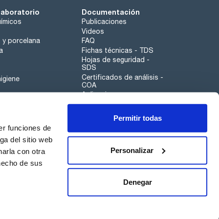
laboratorio
Documentación
ímicos
Publicaciones
Videos
o y porcelana
FAQ
a
Fichas técnicas - TDS
Hojas de seguridad -
SDS
Certificados de análisis -
igiene
COA
Aplicaciones
Tabla Periódica
Permitir todas
Scharlau leathergoods
er funciones de
Canal de denuncias
ga del sitio web
Personalizar
arla con otra
otros
 hecho de sus
Calidad
Sostenibilidad
Denegar