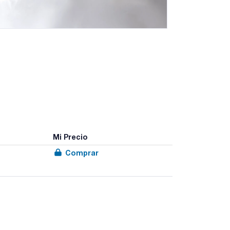
Mi Precio
Comprar
dez y la economía.