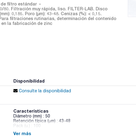
de filtro estándar
00/80. Filtración muy rápida, liso. FILTER-LAB. Disco
mm): 0,185. Poro (µm): 43-48. Cenizas (%): < 0,15.
ara filtraciones rutinarias, determinación del contenido
 en la fabricación de zinc
Disponibilidad
Consulte la disponibilidad
Características
Diámetro (mm) : 50
Retención típica (µm) : 43-48
Pack (u.) : 100
Ver más
Papeles de filtro para análisis de rutina, donde prima la rapi