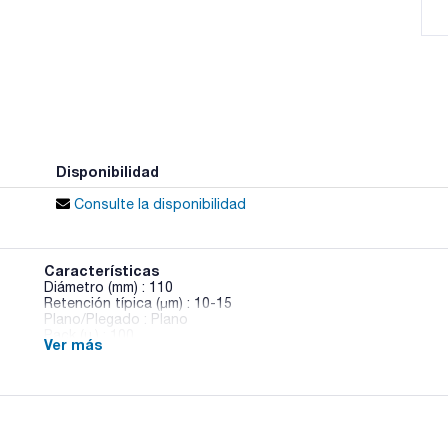
Disponibilidad
Consulte la disponibilidad
Características
Diámetro (mm) : 110
Retención típica (µm) : 10-15
Plano/Plegado : Plano
Pack (u.) : 100
Ver más
Papeles de filtro para el análisis cualitativo. Celulosa de alta
0,07%.