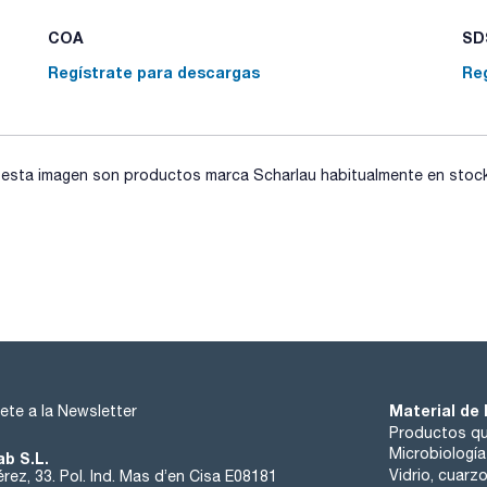
COA
SDS
Regístrate para descargas
Re
sta imagen son productos marca Scharlau habitualmente en stock, 
Material de 
ete a la Newsletter
Productos qu
Microbiología
ab S.L.
Vidrio, cuarz
rez, 33. Pol. Ind. Mas d’en Cisa E08181