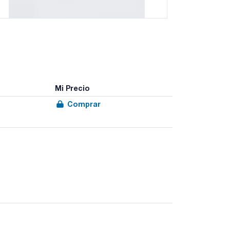
Mi Precio
Comprar
 calidad y el contenido en cenizas es inferior al