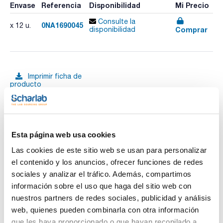
Envase
Referencia
Disponibilidad
Mi Precio
Consulte la
0NA1690045
x 12 u.
Comprar
disponibilidad
Imprimir ficha de
producto
Características
Volumen (ml) : 500
Diámetro membrana (mm) : 90
Tamaño poro (μm) : 0,45
Pack (u.) : 12
Ver más
Esta página web usa cookies
Carcasa de PS.
Membrana de PES.
Las cookies de este sitio web se usan para personalizar
Ideal para requerimientos biológicos y de esterilización
el contenido y los anuncios, ofrecer funciones de redes
farmacéutica.
Tanto el embudo superior como la botella receptora están
sociales y analizar el tráfico. Además, compartimos
Documentación técnica
graduados.
información sobre el uso que haga del sitio web con
Conexión lateral con tapón de ventilación de celulosa y
adaptador de tubos de rápida desconexión.
TDS / Ficha técnica
COA
nuestros partners de redes sociales, publicidad y análisis
Cuello azul.
web, quienes pueden combinarla con otra información
Con cierre de rosca a prueba de fugas para la botella
Regístrate para
Regístrate para
receptora.
descargas
descargas
que les haya proporcionado o que hayan recopilado a