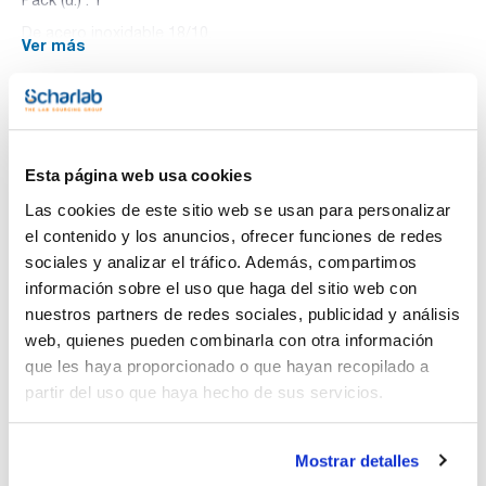
De acero inoxidable 18/10.
Ver más
Documentación técnica
Esta página web usa cookies
TDS / Ficha técnica
COA
Las cookies de este sitio web se usan para personalizar
Regístrate para
Regístrate para
el contenido y los anuncios, ofrecer funciones de redes
descargas
descargas
sociales y analizar el tráfico. Además, compartimos
SDS/ Hoja de seguridad
información sobre el uso que haga del sitio web con
Regístrate para
nuestros partners de redes sociales, publicidad y análisis
descargas
web, quienes pueden combinarla con otra información
que les haya proporcionado o que hayan recopilado a
Los productos marcados con esta imagen son
partir del uso que haya hecho de sus servicios.
productos marca Scharlau habitualmente en stock,
listos para una entrega inmediata.
Mostrar detalles