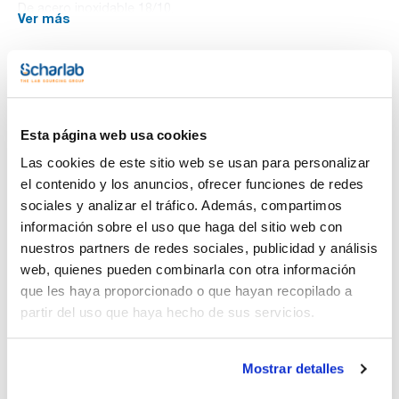
De acero inoxidable 18/10.
Ver más
Documentación técnica
Esta página web usa cookies
TDS / Ficha técnica
COA
Las cookies de este sitio web se usan para personalizar
Regístrate para
Regístrate para
descargas
descargas
el contenido y los anuncios, ofrecer funciones de redes
SDS/ Hoja de seguridad
sociales y analizar el tráfico. Además, compartimos
Regístrate para
información sobre el uso que haga del sitio web con
descargas
nuestros partners de redes sociales, publicidad y análisis
web, quienes pueden combinarla con otra información
que les haya proporcionado o que hayan recopilado a
Los productos marcados con esta imagen son
productos marca Scharlau habitualmente en stock,
partir del uso que haya hecho de sus servicios.
listos para una entrega inmediata.
Mostrar detalles