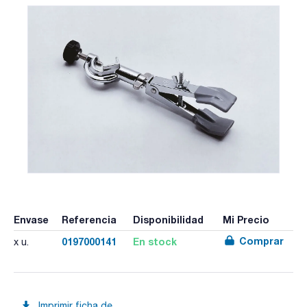
Envase
Referencia
Disponibilidad
Mi Precio
Comprar
0197000141
En stock
x u.
Imprimir ficha de