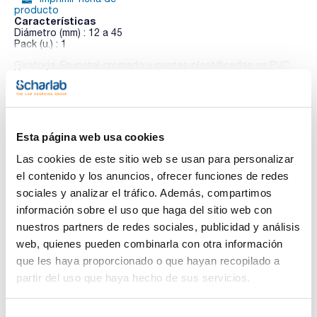
producto
Características
Diámetro (mm) : 12 a 45
Pack (u.) : 1
Giratoria. En metal cromado y puntas plastificadas en PVC.
Ver más
Esta página web usa cookies
Documentación técnica
Las cookies de este sitio web se usan para personalizar
TDS / Ficha técnica
COA
el contenido y los anuncios, ofrecer funciones de redes
sociales y analizar el tráfico. Además, compartimos
Regístrate para
Regístrate para
descargas
descargas
información sobre el uso que haga del sitio web con
SDS/ Hoja de seguridad
nuestros partners de redes sociales, publicidad y análisis
Regístrate para
web, quienes pueden combinarla con otra información
descargas
que les haya proporcionado o que hayan recopilado a
partir del uso que haya hecho de sus servicios.
Los productos marcados con esta imagen son
productos marca Scharlau habitualmente en stock,
listos para una entrega inmediata.