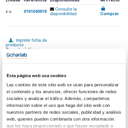
Consulte la
0191040919
x u.
Comprar
disponibilidad
Imprimir ficha de
producto
Características
Abertura máx. (mm) : 19
Pack (u.) : 1
Pinzas rótula para unión de esmerilados
Ver más
Esta página web usa cookies
Las cookies de este sitio web se usan para personalizar
el contenido y los anuncios, ofrecer funciones de redes
Documentación técnica
sociales y analizar el tráfico. Además, compartimos
información sobre el uso que haga del sitio web con
TDS / Ficha técnica
COA
nuestros partners de redes sociales, publicidad y análisis
web, quienes pueden combinarla con otra información
Regístrate para
Regístrate para
descargas
descargas
que les haya proporcionado o que hayan recopilado a