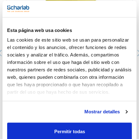
Esta página web usa cookies
Las cookies de este sitio web se usan para personalizar
el contenido y los anuncios, ofrecer funciones de redes
sociales y analizar el tráfico. Además, compartimos
información sobre el uso que haga del sitio web con
nuestros partners de redes sociales, publicidad y análisis
Contenedor de bioseguridad. Apertura ovalada y para
jeringas. Dimensiones (mm): 90x108x187. Capacidad (l): 1
web, quienes pueden combinarla con otra información
DEL-232829
que les haya proporcionado o que hayan recopilado a
Envase
: x u.
partir del uso que haya hecho de sus servicios.
Disponibilidad
Ver stock
:
Mi precio
Comprar
:
Mostrar detalles
Permitir todas