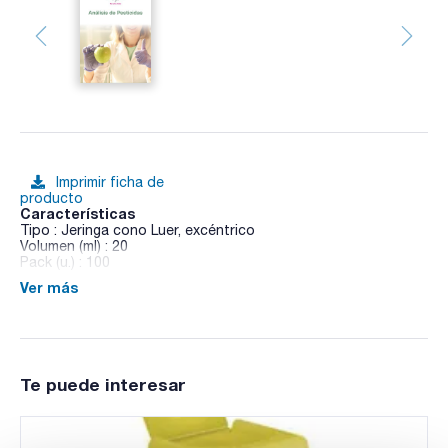
Imprimir ficha de
producto
Características
Tipo : Jeringa cono Luer, excéntrico
Volumen (ml) : 20
Pack (u.) : 100
Ver más
Jeringa de tres cuerpos, estéril, sin aguja, de un solo uso,
para la aplicación de soluciones inyectables y extracción de
sangre.
Te puede interesar