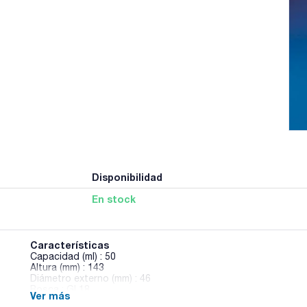
Disponibilidad
En stock
Características
Capacidad (ml) : 50
Altura (mm) : 143
Diámetro externo (mm) : 46
Rosca : GL18
Ver más
Pack (u.) : 1