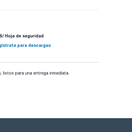
ente transparentes; sin menisco, lo que permite
°C. Moldeados en una sola pieza con las propias
trecho asegura una óptima precisión de lectura.
sto que no dan lugar a cesiones o absorciones. Se
 alimentos.
/ Hoja de seguridad
gístrate para descargas
listos para una entrega inmediata.