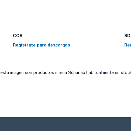
Matraces aforados de PMP (TPX®) y autoclavable. Perfectam
una fácil lectura. Calibrados con método gravimétrico a 20 
paredes para evitar distorsiones. El cuello especialmente es
Autoclavables y químicamente más limpios que el vidrio pue
proporcionan con tapón incluido. Apto para el contacto con
COA
SDS
Regístrate para descargas
Re
sta imagen son productos marca Scharlau habitualmente en stock, 