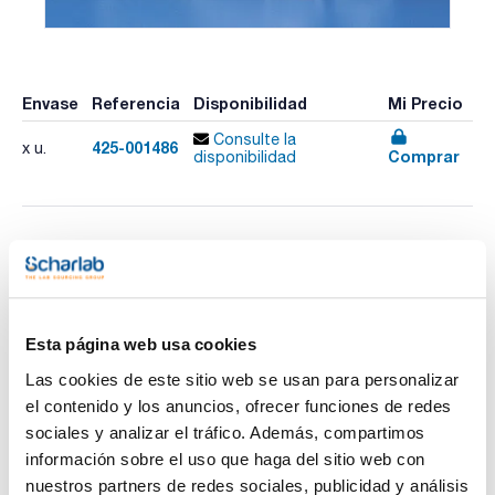
Envase
Referencia
Disponibilidad
Mi Precio
Consulte la
425-001486
x u.
Comprar
disponibilidad
Imprimir ficha de
producto
Características
Capacidad (ml) : 100
Altura (mm) : 174
Esta página web usa cookies
Diámetro externo (mm) : 58
Boca : NS/DIN 14/23
Ver más
Las cookies de este sitio web se usan para personalizar
Pack (u.) : 1
el contenido y los anuncios, ofrecer funciones de redes
Matraces volumétricos (o aforados) sin menisco, lo que
sociales y analizar el tráfico. Además, compartimos
facilita la lectura; graduados con método gravimétrico a
+20°C; moldeados en una sola pieza de polipropileno
información sobre el uso que haga del sitio web con
especialmente transparente, sobre todo en contacto con
Documentación técnica
nuestros partners de redes sociales, publicidad y análisis
líquidos. Cuello estrecho que asegura una óptima precisión