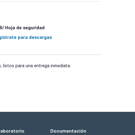
ecialmente transparente, sobre todo en contacto
ión de lectura. Autoclavables y químicamente más
 absorciones. Se proporcionan con tapón PE
/ Hoja de seguridad
gístrate para descargas
listos para una entrega inmediata.
laboratorio
Documentación