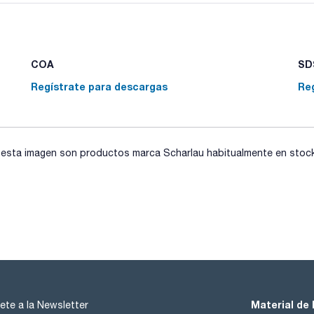
a +20°C; moldeados en una sola pieza de polipropileno esp
con líquidos. Cuello estrecho que asegura una óptima precis
limpios que el vidrio puesto que no dan lugar a cesiones o
incluido. Aptos para contacto con alimentos.
COA
SDS
Regístrate para descargas
Re
sta imagen son productos marca Scharlau habitualmente en stock, 
Material de 
ete a la Newsletter