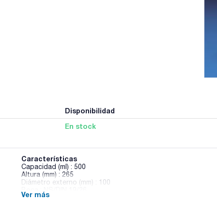
Disponibilidad
En stock
Características
Capacidad (ml) : 500
Altura (mm) : 265
Diámetro externo (mm) : 100
Boca : NS/DIN 19/26
Ver más
Pack (u.) : 1
Matraces volumétricos (o aforados) sin menisco, lo que facil