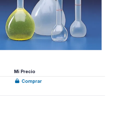
Mi Precio
Comprar
ita la lectura; graduados con método gravimétrico