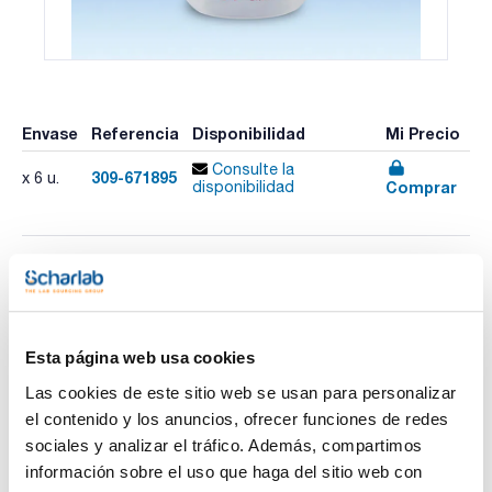
Envase
Referencia
Disponibilidad
Mi Precio
Consulte la
309-671895
x 6 u.
Comprar
disponibilidad
Imprimir ficha de
producto
Características
Capacidad (ml) : 25
Esta página web usa cookies
Altura (mm) : 115
Rosca : GL 18
Las cookies de este sitio web se usan para personalizar
Pack (u.) : 1
Ver más
el contenido y los anuncios, ofrecer funciones de redes
Matraces aforados de PMP. Con tapón de rosca de
sociales y analizar el tráfico. Además, compartimos
polipropileno. Tolerancias de clase B de acuerdo con DIN EN
ISO 1042. Translúcidos, con aforo ajustado individualmente
información sobre el uso que haga del sitio web con
en el modo 'In'. La exposición a temperaturas superiores a