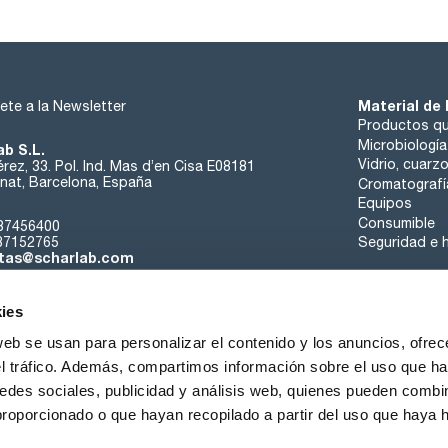
Material de 
ete a la Newsletter
Productos qu
Microbiología
ab S.L.
Vidrio, cuarz
rez, 33. Pol. Ind. Mas d’en Cisa E08181
at, Barcelona, España
Cromatografí
Equipos
Consumible
37456400
37152765
Seguridad e h
tas@scharlab.com
ies
web se usan para personalizar el contenido y los anuncios, ofrec
el tráfico. Además, compartimos información sobre el uso que ha
edes sociales, publicidad y análisis web, quienes pueden combin
nosotros
Eventos
Contacta
Noticias
Trabaja con nos
proporcionado o que hayan recopilado a partir del uso que haya
iciones de venta
Política de cookies
Política de privacidad