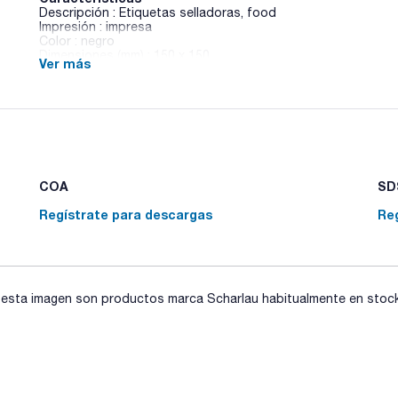
Descripción : Etiquetas selladoras, food
Impresión : impresa
Color : negro
Dimensiones (mm) : 150 x 150
Ver más
Pack (u.) : 250
El control de calidad es fácil con las etiquetas selladoras de
normales, close-it® se adhiere bien a los sacos que están rec
es un sello autoadhesivo, con la superficie interior en alumi
cartones, etc. que han sido perforados con muestreadores, 
sello de control close-it®. Se puede rotular con bolígrafo, lá
COA
SDS
Regístrate para descargas
Re
sta imagen son productos marca Scharlau habitualmente en stock, 