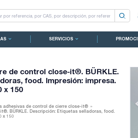
CAS
SERVICIOS
PROMOCI
rre de control close-it®. BÜRKLE.
adoras, food. Impresión: impresa.
0 x 150
s adhesivas de control de cierre close-it®
-it®. BÜRKLE. Descripción: Etiquetas selladoras, food.
0 x 150