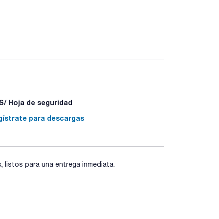
 control close-it®. A diferencia de las etiquetas
ubiertos con polvo (yeso, harina, etc.). Close-it®
nio, que se adhiere muy firmemente. Los sacos,
se pueden volver a sellar herméticamente con el
piz o rotulador.
/ Hoja de seguridad
gístrate para descargas
listos para una entrega inmediata.