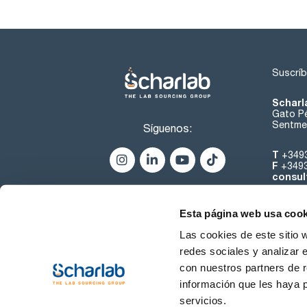
Suscríb
Scharl
Gato Pé
Sentmen
Síguenos:
T
+349
F
+349
consul
Esta página web usa cook
Las cookies de este sitio 
redes sociales y analizar 
con nuestros partners de r
Sobre 
información que les haya 
servicios.
Condiciones de uso
Cond