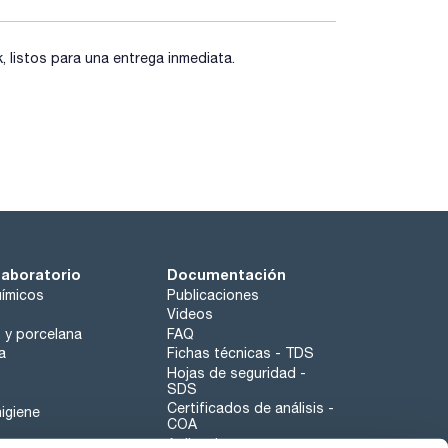
listos para una entrega inmediata.
laboratorio
Documentación
ímicos
Publicaciones
Videos
o y porcelana
FAQ
a
Fichas técnicas - TDS
Hojas de seguridad -
SDS
Certificados de análisis -
igiene
COA
Aplicaciones