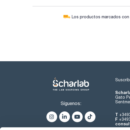
Los productos marcados con e
Suscríb
Scharl
Gato Pé
Sentmen
Síguenos:
T
+349
F
+349
consul