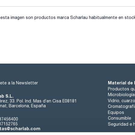
sta imagen son productos marca Scharlau habitualmente en stock, 
Material de 
ete a la Newsletter
Productos qu
Microbiología
ab S.L.
Vidrio, cuarz
rez, 33. Pol. Ind. Mas d’en Cisa E08181
at, Barcelona, España
Cromatografí
Equipos
Consumible
37456400
37152765
Seguridad e h
tas@scharlab.com