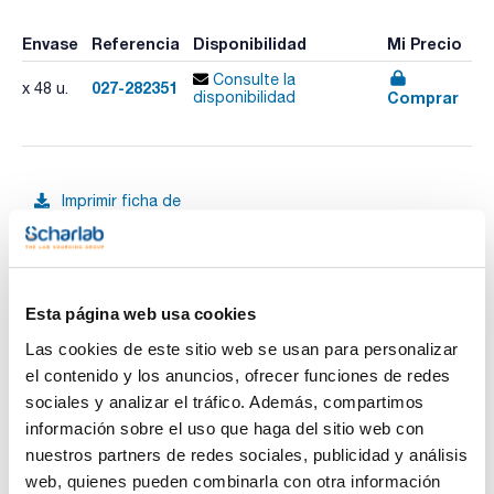
Envase
Referencia
Disponibilidad
Mi Precio
Consulte la
027-282351
x 48 u.
Comprar
disponibilidad
Imprimir ficha de
producto
Características
Capacidad (ml) : 1000
Tiosulfato (mg/l) : -
Diámetro boca (mm) : 55
Bolsa : No
Esta página web usa cookies
Ver más
Pack (u.) : 48
Las cookies de este sitio web se usan para personalizar
Cuerpo fabricado en PET, boca ancha y costados con
hendiduras para facilitar la toma de la muestra. Tapón
el contenido y los anuncios, ofrecer funciones de redes
fabricado en polipropileno color rojo con junta en polexan y
sociales y analizar el tráfico. Además, compartimos
etiqueta precinto. Estériles por radiación. Cada botella se
Documentación técnica
etiqueta con indicación de descripción, código, tipo de
información sobre el uso que haga del sitio web con
esterilización, lote, y fecha de caducidad. Diámetro interno
nuestros partners de redes sociales, publicidad y análisis
de boca 55 mm.
TDS / Ficha técnica
COA
Disponibles con y sin tiosulfato de sodio.
web, quienes pueden combinarla con otra información