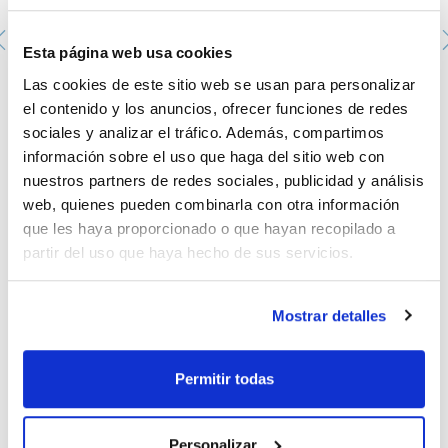
Esta página web usa cookies
Tubo de centrífuga 15 mL. SCHARLAU.Estéril: Sí. Con
zona de escritura. Material: cuerpo de PP transparente,
Las cookies de este sitio web se usan para personalizar
Tapón de HDPE azul. Capacidad (mL): 15. Graduado
hasta 14 mL. Medidas (mm): Ø tapón: 22,9 Externo.
el contenido y los anuncios, ofrecer funciones de redes
Longitud tubo: 120,9; Ø tubo:17,5 (externo). Max
sociales y analizar el tráfico. Además, compartimos
RCF:9000 xg. Autoclave: 15 minutos in 121ºC.
Presentación: 20 bolsas con 50 tubos
información sobre el uso que haga del sitio web con
PCT-151001
nuestros partners de redes sociales, publicidad y análisis
Envase
: 20x50u.
web, quienes pueden combinarla con otra información
Disponibilidad
Ver stock
:
que les haya proporcionado o que hayan recopilado a
Mi precio
Comprar
:
partir del uso que haya hecho de sus servicios.
Mostrar detalles
Documentación técnica
Permitir todas
TDS / Ficha técnica
COA
Regístrate para
Regístrate para
Personalizar