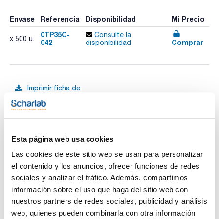
Envase
Referencia
Disponibilidad
Mi Precio
0TP35C-
Consulte la
x 500 u.
042
Comprar
disponibilidad
Imprimir ficha de
producto
Características
Capacidad (ml) : 60
Diámetro interno x Altura (mm) : 33x70
Esterilidad : Sí
Color cuerpo : Natural
Esta página web usa cookies
Ver más
Color tapón : Rojo
Pack (u.) : 500 (bolsa unitaria)
Las cookies de este sitio web se usan para personalizar
Contenedores para recogida de muestras. Rectos, de
el contenido y los anuncios, ofrecer funciones de redes
polipropileno transparente natural o azul y tapón de
sociales y analizar el tráfico. Además, compartimos
polietileno de color.
Documentación técnica
información sobre el uso que haga del sitio web con
nuestros partners de redes sociales, publicidad y análisis
TDS / Ficha técnica
COA
web, quienes pueden combinarla con otra información