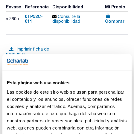
Envase
Referencia
Disponibilidad
Mi Precio
0TP52C-
Consulte la
x 380u.
011
Comprar
disponibilidad
Imprimir ficha de
producto
Características
Capacidad (ml) : 125
Diámetro interno x Altura (mm) : 52x74
Esterilidad : No
Color cuerpo : Natural
Ver más
Esta página web usa cookies
Color tapón : Azul
Pack (u.) : 380
Las cookies de este sitio web se usan para personalizar
Contenedores para recogida de muestras. Rectos, de
el contenido y los anuncios, ofrecer funciones de redes
polipropileno transparente natural o azul y tapón de
polietileno de color.
sociales y analizar el tráfico. Además, compartimos
Documentación técnica
información sobre el uso que haga del sitio web con
nuestros partners de redes sociales, publicidad y análisis
TDS / Ficha técnica
COA
web, quienes pueden combinarla con otra información
Regístrate para
Regístrate para